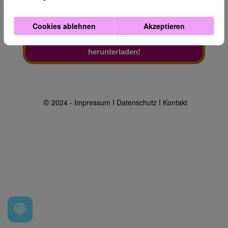
wird und ich über den Termin der Live-Session per E-
Mail informiert werde. Ich kann mich jederzeit wieder
abmelden.
Cookies ablehnen
Akzeptieren
Kostenlos teilnehmen und Mini-E-Bock 
herunterladen!
©
2024 -
Impressum
Ι
Datenschutz
Ι
Kontakt