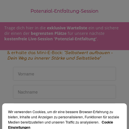
Potenzial-Entfaltung-Session
Trage dich hier in die
exklusive Warteliste
ein und sichere
dir einen der
begrenzten Plätze
für unsere nächste
kostenfreie Live-Session 'Potenzial-Entfaltung'
.
& erhalte das Mini-E-Bock:
"Selbstwert aufbauen -
Dein Weg zu innerer Stärke und Selbstliebe"
Wir verwenden Cookies, um dir eine bessere Browser-Erfahrung zu
bieten, Inhalte und Anzeigen zu personalisieren, Funktionen für soziale
Medien bereitzustellen und unseren Traffic zu analysieren.
Cookie
Mit dem Eintragen erkläre ich mich damit
einverstanden, dass mir das Mini-E-Bock zugesendet
Einstellungen