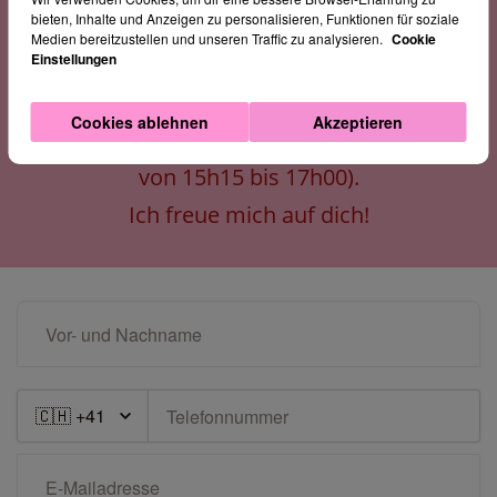
bieten, Inhalte und Anzeigen zu personalisieren, Funktionen für soziale
einen Termin für das kostenfreie
Medien bereitzustellen und unseren Traffic zu analysieren.
Cookie
Einstellungen
Kennenlerngespräch mit mir.
Mache mir bitte 2 bis 3 Terminvorschläge
Cookies ablehnen
Akzeptieren
(Falls möglich Mo - Fr von 8h00 bis 8h45 und
von 15h15 bis 17h00).
Ich freue mich auf dich!