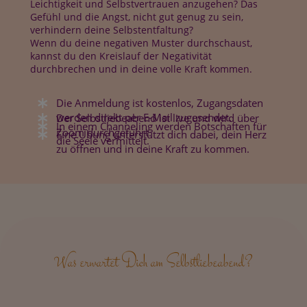
Leichtigkeit und Selbstvertrauen
anzugehen? Das
Gefühl und die Angst, nicht gut genug zu sein,
verhindern deine Selbstentfaltung?
Wenn du deine negativen Muster durchschaust,
kannst du den Kreislauf der Negativität
durchbrechen und in deine volle Kraft kommen.
Die Anmeldung ist kostenlos, Zugangsdaten
werden direkt per E-Mail zugesendet.
Der Selbstliebeabend ist live und wird über
In einem Channeling werden Botschaften für
Zoom durchgeführt.
Eine Übung unterstützt dich dabei, dein Herz
die Seele vermittelt.
zu öffnen und in deine Kraft zu kommen.
Was erwartet Dich am Selbstliebeabend?