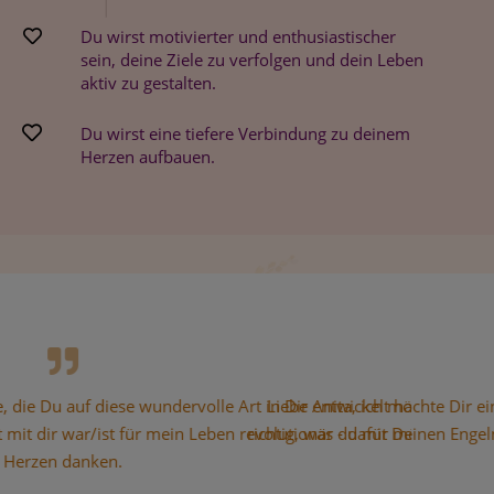
Du wirst motivierter und enthusiastischer
sein, deine Ziele zu verfolgen und dein Leben
aktiv zu gestalten.
Du wirst eine tiefere Verbindung zu deinem
Herzen aufbauen.
und
n ganzem Herzen Danke sagen, für all das Grossartige, was Du uns
Ich kann
em
bringst bei uns. Und dann gebt ihr uns so viel Hilfen, DANKE V
zutiefst be
DAS SUPER MIT UNS!!!!!!!!!!!!!!!!!!!!!!!!!!!!!!!!!!!!!!!!!!!!!!!!!!!!!!!!!!!!