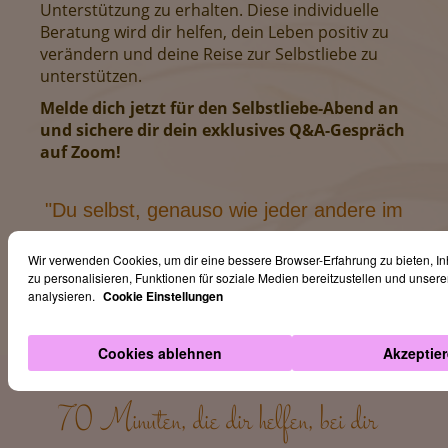
Unterstützung zu erhalten. Diese individuelle
Beratung wird dir helfen, dein Leben positiv zu
verändern und deine Reise zur Selbstliebe zu
unterstützen.
Melde dich jetzt für den Selbstliebe-Abend an
und sichere dir dein exklusives Q&A-Gespräch
auf Zoom!
"Du selbst, genauso wie jeder andere im
gesamten Universum, verdienst deine
Wir verwenden Cookies, um dir eine bessere Browser-Erfahrung zu bieten, I
Liebe und Zuneigung." – Buddha
zu personalisieren, Funktionen für soziale Medien bereitzustellen und unseren
analysieren.
Cookie Einstellungen
Cookies ablehnen
Akzeptie
70 Minuten, die dir helfen, bei dir